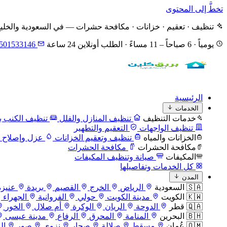
تخطَّ إلى المحتوى
تنظيف · تعقيم · خزانات · مكافحة حشرات — في السعودية والخلي
يومياً · 6 صباحاً – 11 مساءً · الطلب أونلاين 24 ساعة
501533146
الرئيسية
الخدمات
خدمات التنظيف
تنظيف المنازل والفلل
تنظيف الكنب با
تنظيف الواجهات
التعقيم والتطهير
الخزانات والمياه
تنظيف وتعقيم الخزانات
عزل وإصلاح ا
مكافحة الحشرات
مكافحة الحشرات
المكيفات
صيانة وتنظيف المكيفات
كل الخدمات وتفاصيلها
المدن
🇸🇦 السعودية
الرياض
الخرج
القصيم
بريدة
عنيزة
🇰🇼 الكويت
مدينة الكويت
حولي
الفروانية
الجهراء
🇶🇦 قطر
الدوحة
الريان
الوكرة
أم صلال
الخور
🇧🇭 البحرين
المنامة
المحرق
الرفاع
مدينة عيسى
🇴🇲 عُمان
مسقط
صلالة
صحار
نزوى
صور
ال