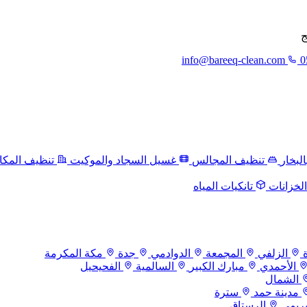
ج
info@bareeq-clean.com
0
لبخار
تنظيف المجالس
غسيل السجاد والموكيت
تنظيف المكا
لخزانات
تانكيات المياه
الزلفي
المجمعة
الدوادمي
جدة
مكة المكرمة
الأحمدي
مبارك الكبير
السالمية
الفحيحيل
الشمال
مدينة حمد
سترة
بريمي
الرستاق