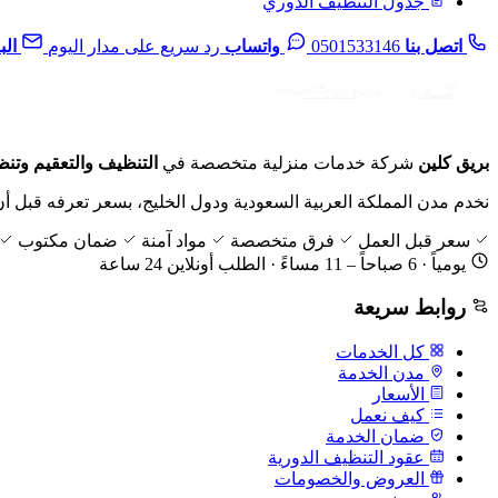
جدول التنظيف الدوري
اتصل بنا
0501533146
واتساب
رد سريع على مدار اليوم
الب
بريق كلين
شركة خدمات منزلية متخصصة في
التنظيف والتعقيم وتن
نخدم مدن المملكة العربية السعودية ودول الخليج، بسعر تعرفه قبل أن
سعر قبل العمل
فرق متخصصة
مواد آمنة
ضمان مكتوب
يومياً · 6 صباحاً – 11 مساءً · الطلب أونلاين 24 ساعة
روابط سريعة
كل الخدمات
مدن الخدمة
الأسعار
كيف نعمل
ضمان الخدمة
عقود التنظيف الدورية
العروض والخصومات