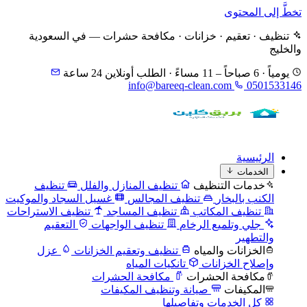
تخطَّ إلى المحتوى
تنظيف · تعقيم · خزانات · مكافحة حشرات — في السعودية
والخليج
يومياً · 6 صباحاً – 11 مساءً · الطلب أونلاين 24 ساعة
info@bareeq-clean.com
0501533146
الرئيسية
الخدمات
خدمات التنظيف
تنظيف المنازل والفلل
تنظيف
الكنب بالبخار
تنظيف المجالس
غسيل السجاد والموكيت
تنظيف المكاتب
تنظيف المساجد
تنظيف الاستراحات
جلي وتلميع الرخام
تنظيف الواجهات
التعقيم
والتطهير
الخزانات والمياه
تنظيف وتعقيم الخزانات
عزل
وإصلاح الخزانات
تانكيات المياه
مكافحة الحشرات
مكافحة الحشرات
المكيفات
صيانة وتنظيف المكيفات
كل الخدمات وتفاصيلها