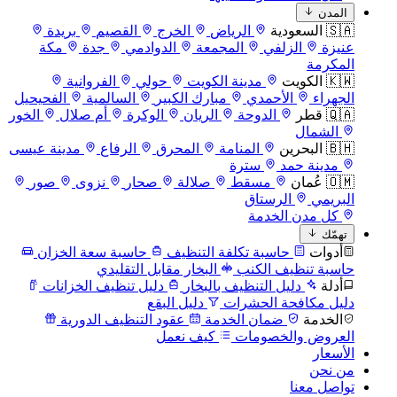
المدن
🇸🇦 السعودية
الرياض
الخرج
القصيم
بريدة
عنيزة
الزلفي
المجمعة
الدوادمي
جدة
مكة
المكرمة
🇰🇼 الكويت
مدينة الكويت
حولي
الفروانية
الجهراء
الأحمدي
مبارك الكبير
السالمية
الفحيحيل
🇶🇦 قطر
الدوحة
الريان
الوكرة
أم صلال
الخور
الشمال
🇧🇭 البحرين
المنامة
المحرق
الرفاع
مدينة عيسى
مدينة حمد
سترة
🇴🇲 عُمان
مسقط
صلالة
صحار
نزوى
صور
البريمي
الرستاق
كل مدن الخدمة
تهمّك
أدوات
حاسبة تكلفة التنظيف
حاسبة سعة الخزان
حاسبة تنظيف الكنب
البخار مقابل التقليدي
أدلة
دليل التنظيف بالبخار
دليل تنظيف الخزانات
دليل مكافحة الحشرات
دليل البقع
الخدمة
ضمان الخدمة
عقود التنظيف الدورية
العروض والخصومات
كيف نعمل
الأسعار
من نحن
تواصل معنا