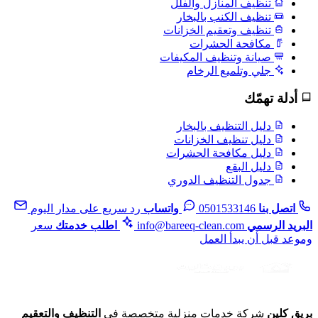
تنظيف المنازل والفلل
تنظيف الكنب بالبخار
تنظيف وتعقيم الخزانات
مكافحة الحشرات
صيانة وتنظيف المكيفات
جلي وتلميع الرخام
أدلة تهمّك
دليل التنظيف بالبخار
دليل تنظيف الخزانات
دليل مكافحة الحشرات
دليل البقع
جدول التنظيف الدوري
اتصل بنا
0501533146
واتساب
رد سريع على مدار اليوم
البريد الرسمي
info@bareeq-clean.com
اطلب خدمتك
سعر
وموعد قبل أن يبدأ العمل
بريق كلين
شركة خدمات منزلية متخصصة في
التنظيف والتعقيم