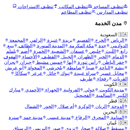
تنظيف المساجد
تنظيف المكاتب
تنظيف الاستراحات
تنظيف المدارس
تنظيف المطاعم
مدن الخدمة
🇸🇦 السعودية
الرياض
الخرج
القصيم
بريدة
عنيزة
الزلفي
المجمعة
الدوادمي
جدة
مكة المكرمة
المدينة المنورة
الطائف
ينبع
رابغ
الليث
خليص
عسفان
الشعيبة
الخمرة
أضم
يلملم
الدمام
الخبر
الظهران
الجبيل
القطيف
الأحساء
الهفوف
حفر الباطن
رأس تنورة
أبها
خميس مشيط
جيزان
نجران
بيشة
الباحة
صبيا
صامطة
بلجرشي
المخواة
أبو عريش
محايل عسير
سراة عبيدة
تبوك
حائل
عرعر
سكاكا
القريات
رفحاء
طريف
🇰🇼 الكويت
مدينة الكويت
حولي
الفروانية
الجهراء
الأحمدي
مبارك
الكبير
السالمية
الفحيحيل
🇶🇦 قطر
الدوحة
الريان
الوكرة
أم صلال
الخور
الشمال
🇧🇭 البحرين
المنامة
المحرق
الرفاع
مدينة عيسى
مدينة حمد
سترة
🇴🇲 عُمان
مسقط
صلالة
صحار
نزوى
صور
البريمي
الرستاق