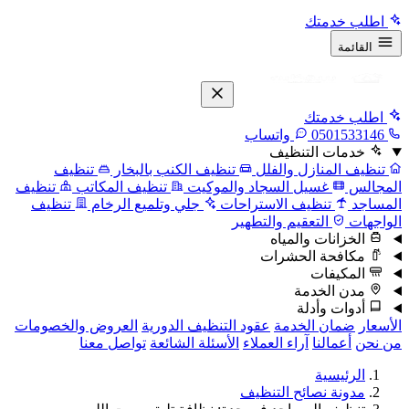
اطلب خدمتك
القائمة
اطلب خدمتك
0501533146
واتساب
خدمات التنظيف
تنظيف المنازل والفلل
تنظيف الكنب بالبخار
تنظيف
المجالس
غسيل السجاد والموكيت
تنظيف المكاتب
تنظيف
المساجد
تنظيف الاستراحات
جلي وتلميع الرخام
تنظيف
الواجهات
التعقيم والتطهير
الخزانات والمياه
مكافحة الحشرات
المكيفات
مدن الخدمة
أدوات وأدلة
الأسعار
ضمان الخدمة
عقود التنظيف الدورية
العروض والخصومات
من نحن
أعمالنا
آراء العملاء
الأسئلة الشائعة
تواصل معنا
الرئيسية
مدونة نصائح التنظيف