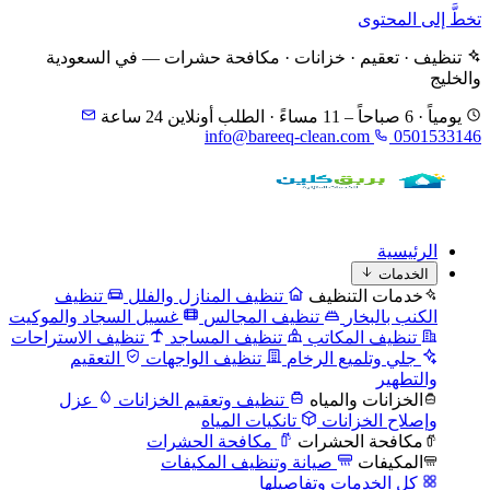
تخطَّ إلى المحتوى
تنظيف · تعقيم · خزانات · مكافحة حشرات — في السعودية
والخليج
يومياً · 6 صباحاً – 11 مساءً · الطلب أونلاين 24 ساعة
info@bareeq-clean.com
0501533146
الرئيسية
الخدمات
خدمات التنظيف
تنظيف المنازل والفلل
تنظيف
الكنب بالبخار
تنظيف المجالس
غسيل السجاد والموكيت
تنظيف المكاتب
تنظيف المساجد
تنظيف الاستراحات
جلي وتلميع الرخام
تنظيف الواجهات
التعقيم
والتطهير
الخزانات والمياه
تنظيف وتعقيم الخزانات
عزل
وإصلاح الخزانات
تانكيات المياه
مكافحة الحشرات
مكافحة الحشرات
المكيفات
صيانة وتنظيف المكيفات
كل الخدمات وتفاصيلها