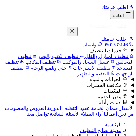
اطلب خدمتك
القائمة
اطلب خدمتك
0501533146
واتساب
خدمات التنظيف
تنظيف المنازل والفلل
تنظيف الكنب بالبخار
تنظيف
المجالس
غسيل السجاد والموكيت
تنظيف المكاتب
تنظيف
المساجد
تنظيف الاستراحات
جلي وتلميع الرخام
تنظيف
الواجهات
التعقيم والتطهير
الخزانات والمياه
مكافحة الحشرات
المكيفات
مدن الخدمة
أدوات وأدلة
الأسعار
ضمان الخدمة
عقود التنظيف الدورية
العروض والخصومات
من نحن
أعمالنا
آراء العملاء
الأسئلة الشائعة
تواصل معنا
الرئيسية
مدونة نصائح التنظيف