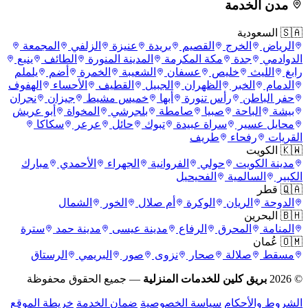
مدن الخدمة
🇸🇦 السعودية
الرياض
الخرج
القصيم
بريدة
عنيزة
الزلفي
المجمعة
الدوادمي
جدة
مكة المكرمة
المدينة المنورة
الطائف
ينبع
رابغ
الليث
خليص
عسفان
الشعيبة
الخمرة
أضم
يلملم
الدمام
الخبر
الظهران
الجبيل
القطيف
الأحساء
الهفوف
حفر الباطن
رأس تنورة
أبها
خميس مشيط
جيزان
نجران
بيشة
الباحة
صبيا
صامطة
بلجرشي
المخواة
أبو عريش
محايل عسير
سراة عبيدة
تبوك
حائل
عرعر
سكاكا
القريات
رفحاء
طريف
🇰🇼 الكويت
مدينة الكويت
حولي
الفروانية
الجهراء
الأحمدي
مبارك
الكبير
السالمية
الفحيحيل
🇶🇦 قطر
الدوحة
الريان
الوكرة
أم صلال
الخور
الشمال
🇧🇭 البحرين
المنامة
المحرق
الرفاع
مدينة عيسى
مدينة حمد
سترة
🇴🇲 عُمان
مسقط
صلالة
صحار
نزوى
صور
البريمي
الرستاق
© 2026
بريق كلين للخدمات المنزلية
— جميع الحقوق محفوظة
الشروط والأحكام
سياسة الخصوصية
ضمان الخدمة
خريطة الموقع