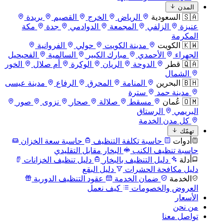
المدن
🇸🇦 السعودية
الرياض
الخرج
القصيم
بريدة
عنيزة
الزلفي
المجمعة
الدوادمي
جدة
مكة
المكرمة
🇰🇼 الكويت
مدينة الكويت
حولي
الفروانية
الجهراء
الأحمدي
مبارك الكبير
السالمية
الفحيحيل
🇶🇦 قطر
الدوحة
الريان
الوكرة
أم صلال
الخور
الشمال
🇧🇭 البحرين
المنامة
المحرق
الرفاع
مدينة عيسى
مدينة حمد
سترة
🇴🇲 عُمان
مسقط
صلالة
صحار
نزوى
صور
البريمي
الرستاق
كل مدن الخدمة
تهمّك
أدوات
حاسبة تكلفة التنظيف
حاسبة سعة الخزان
حاسبة تنظيف الكنب
البخار مقابل التقليدي
أدلة
دليل التنظيف بالبخار
دليل تنظيف الخزانات
دليل مكافحة الحشرات
دليل البقع
الخدمة
ضمان الخدمة
عقود التنظيف الدورية
العروض والخصومات
كيف نعمل
الأسعار
من نحن
تواصل معنا