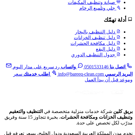
صيانة وتنظيف المكيفات
جلي وتلميع الرخام
أدلة تهمّك
دليل التنظيف بالبخار
دليل تنظيف الخزانات
دليل مكافحة الحشرات
دليل البقع
جدول التنظيف الدوري
اتصل بنا
0501533146
واتساب
رد سريع على مدار اليوم
البريد الرسمي
info@bareeq-clean.com
اطلب خدمتك
سعر
وموعد قبل أن يبدأ العمل
بريق كلين
شركة خدمات منزلية متخصصة في
التنظيف والتعقيم
وتنظيف الخزانات ومكافحة الحشرات
، بخبرة تتجاوز 15 سنة وفريق
مدرّب لكل تخصص على حدة.
نخدم مدن المملكة العربية السعودية ودول الخليج، بسعر تعرفه قبل