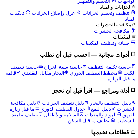
الواجهات
التعقيم والتطهير
الخزانات والمياه
تنظيف وتعقيم الخزانات
عزل وإصلاح الخزانات
تانكيات
المياه
مكافحة الحشرات
مكافحة الحشرات
المكيفات
صيانة وتنظيف المكيفات
أدوات مجانية — احسب قبل أن تطلب
حاسبة تكلفة التنظيف
حاسبة سعة الخزان
حاسبة تنظيف
الكنب
مخطط التنظيف الدوري
البخار مقابل التقليدي
قائمة
ما قبل الزيارة
أدلة ومراجع — اقرأ قبل أن تحجز
دليل التنظيف بالبخار
دليل تنظيف الخزانات
دليل مكافحة
الحشرات
دليل البقع
جدول التنظيف الدوري
ما قبل زيارة
الفريق
المواد والمعدات
السلامة والأطفال
تنظيف ما بعد
التشطيب
تنظيف ما قبل السكن
قطاعات نخدمها