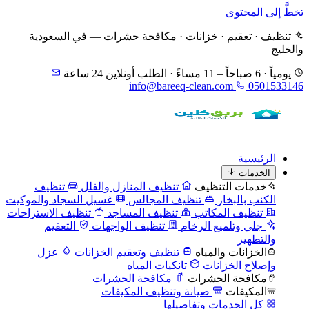
تخطَّ إلى المحتوى
تنظيف · تعقيم · خزانات · مكافحة حشرات — في السعودية
والخليج
يومياً · 6 صباحاً – 11 مساءً · الطلب أونلاين 24 ساعة
info@bareeq-clean.com
0501533146
الرئيسية
الخدمات
خدمات التنظيف
تنظيف المنازل والفلل
تنظيف
الكنب بالبخار
تنظيف المجالس
غسيل السجاد والموكيت
تنظيف المكاتب
تنظيف المساجد
تنظيف الاستراحات
جلي وتلميع الرخام
تنظيف الواجهات
التعقيم
والتطهير
الخزانات والمياه
تنظيف وتعقيم الخزانات
عزل
وإصلاح الخزانات
تانكيات المياه
مكافحة الحشرات
مكافحة الحشرات
المكيفات
صيانة وتنظيف المكيفات
كل الخدمات وتفاصيلها