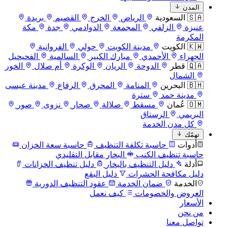
المدن
🇸🇦 السعودية
الرياض
الخرج
القصيم
بريدة
عنيزة
الزلفي
المجمعة
الدوادمي
جدة
مكة
المكرمة
🇰🇼 الكويت
مدينة الكويت
حولي
الفروانية
الجهراء
الأحمدي
مبارك الكبير
السالمية
الفحيحيل
🇶🇦 قطر
الدوحة
الريان
الوكرة
أم صلال
الخور
الشمال
🇧🇭 البحرين
المنامة
المحرق
الرفاع
مدينة عيسى
مدينة حمد
سترة
🇴🇲 عُمان
مسقط
صلالة
صحار
نزوى
صور
البريمي
الرستاق
كل مدن الخدمة
تهمّك
أدوات
حاسبة تكلفة التنظيف
حاسبة سعة الخزان
حاسبة تنظيف الكنب
البخار مقابل التقليدي
أدلة
دليل التنظيف بالبخار
دليل تنظيف الخزانات
دليل مكافحة الحشرات
دليل البقع
الخدمة
ضمان الخدمة
عقود التنظيف الدورية
العروض والخصومات
كيف نعمل
الأسعار
من نحن
تواصل معنا