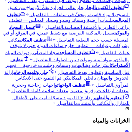
أرضيات وحمامات ومطابخ ونوافذ، قبل السكن أو بعد…
التفاصيل
تنظيف الكنب بالبخار
بخار عالي الحرارة يفكّ الأوساخ من عمق
النسيج بلا مواد قاسية، ويجفّ في ساعات…
التفاصيل
تنظيف
المجالس
جلسات أرضية ومساند وسدو وسجاد المجلس — تنظيف
يراعي التطريز والأقمشة الحساسة.
التفاصيل
غسيل السجاد
والموكيت
غسيل بالماكينة القرصية مع شفط عميق، في الموقع أو في
المغسلة حسب حجم القطعة.
التفاصيل
تنظيف المكاتب
مكاتب
وشركات وعيادات — تنظيف خارج ساعات الدوام حتى لا يتوقف
عملك.
التفاصيل
تنظيف المساجد
سجاد المصلّى ودورات المياه
والمآذن، بمواد آمنة ومواعيد بين الصلوات.
التفاصيل
تنظيف
الاستراحات
استراحات وشاليهات ومسابح وجلسات خارجية — تجهيز
قبل المناسبة وتنظيف بعدها.
التفاصيل
جلي وتلميع الرخام
إزالة
الخدوش والبهتان بالجلي الميكانيكي ثم التلميع حتى الانعكاس
المرآوي.
التفاصيل
تنظيف الواجهات
واجهات زجاجية وحجرية
بمعدات ارتفاعات وفريق معتمد بمعدات سلامة كاملة.
التفاصيل
التعقيم والتطهير
رذاذ ULV بمواد مسجّلة آمنة على الأطفال،
للمنازل والمكاتب والمنشآت.
التفاصيل
الخزانات والمياه