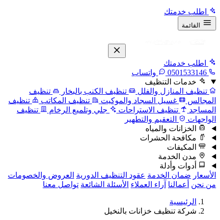
اطلب خدمتك
القائمة
اطلب خدمتك
0501533146
واتساب
خدمات التنظيف
تنظيف المنازل والفلل
تنظيف الكنب بالبخار
تنظيف
المجالس
غسيل السجاد والموكيت
تنظيف المكاتب
تنظيف
المساجد
تنظيف الاستراحات
جلي وتلميع الرخام
تنظيف
الواجهات
التعقيم والتطهير
الخزانات والمياه
مكافحة الحشرات
المكيفات
مدن الخدمة
أدوات وأدلة
الأسعار
ضمان الخدمة
عقود التنظيف الدورية
العروض والخصومات
من نحن
أعمالنا
آراء العملاء
الأسئلة الشائعة
تواصل معنا
الرئيسية
شركة تنظيف خزانات بالنخيل