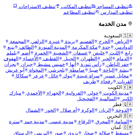
تنظيف المساجد
تنظيف المكاتب
تنظيف الاستراحات
تنظيف المدارس
تنظيف المطاعم
مدن الخدمة
🇸🇦 السعودية
الرياض
الخرج
القصيم
بريدة
عنيزة
الزلفي
المجمعة
الدوادمي
جدة
مكة المكرمة
المدينة المنورة
الطائف
ينبع
رابغ
الليث
خليص
عسفان
الشعيبة
الخمرة
أضم
يلملم
الدمام
الخبر
الظهران
الجبيل
القطيف
الأحساء
الهفوف
حفر الباطن
رأس تنورة
أبها
خميس مشيط
جيزان
نجران
بيشة
الباحة
صبيا
صامطة
بلجرشي
المخواة
أبو عريش
محايل عسير
سراة عبيدة
تبوك
حائل
عرعر
سكاكا
القريات
رفحاء
طريف
🇰🇼 الكويت
مدينة الكويت
حولي
الفروانية
الجهراء
الأحمدي
مبارك
الكبير
السالمية
الفحيحيل
🇶🇦 قطر
الدوحة
الريان
الوكرة
أم صلال
الخور
الشمال
🇧🇭 البحرين
المنامة
المحرق
الرفاع
مدينة عيسى
مدينة حمد
سترة
🇴🇲 عُمان
مسقط
صلالة
صحار
نزوى
صور
البريمي
الرستاق