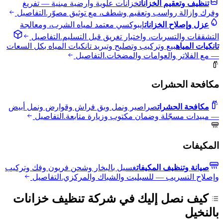
تنظيف وتعقيم الخزانات
خزانات علوية وأرضية مبنية — تفريغ
وفرك وإزالة رواسب وتعقيم وشطف، مع توثيق مصوّر.
التفاصيل
عزل وإصلاح الخزانات
إيبوكسي معتمد لمياه الشرب، ومعالجة
التشققات والتسربات، واختبار تغريق قبل التسليم.
التفاصيل
تانكيات المياه
بيع وتركيب وتصليح وتبريد تانكيات المياه بكل السعات
— مع الفلاتر والعوامات والمضخات.
التفاصيل
مكافحة الحشرات
مكافحة الحشرات
صراصير ونمل وبق فراش وقوارض ونمل أبيض
— مبيدات مسجّلة وضمان مكتوب وزيارة متابعة.
التفاصيل
المكيفات
صيانة وتنظيف المكيفات
غسيل بالبخار وشحن فريون وفك وتركيب
وإصلاح التسريب — للسبليت والشباك والمركزي.
التفاصيل
كيف نصل إليك في شركة تنظيف خزانات
بالنخيل