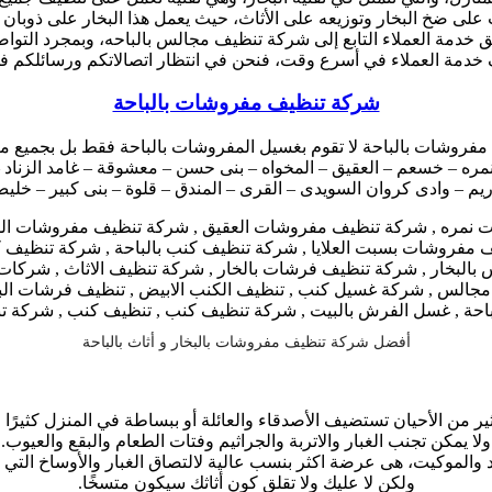
على ضخ البخار وتوزيعه على الأثاث، حيث يعمل هذا البخار على ذوبان 
خدمة العملاء التابع إلى شركة تنظيف مجالس بالباحه، وبمجرد التوا
مة العملاء في أسرع وقت، فنحن في انتظار اتصالاتكم ورسائلكم في
شركة تنظيف مفروشات بالباحة
فروشات بالباحة لا تقوم بغسيل المفروشات بالباحة فقط بل بجميع منا
مره – خسعم – العقيق – المخواه – بنى حسن – معشوقة – غامد الزناد – 
 ريم – وادى كروان السويدى – القرى – المندق – قلوة – بنى كبير – خل
أفضل شركة تنظيف مفروشات بالبخار و أثاث بالباحة
ثير من الأحيان تستضيف الأصدقاء والعائلة أو ببساطة في المنزل كثيرً
ولا يمكن تجنب الغبار والاتربة والجراثيم وفتات الطعام والبقع والعيوب.
 والموكيت، هى عرضة اكثر بنسب عالية لالتصاق الغبار والأوساخ التي يت
ولكن لا عليك ولا تقلق كون أثاثك سيكون متسخًا.