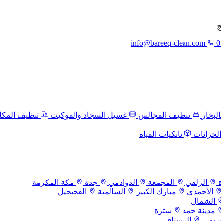
ج
info@bareeq-clean.com
0
لبخار
تنظيف المجالس
غسيل السجاد والموكيت
تنظيف المكا
لخزانات
تانكيات المياه
الزلفي
المجمعة
الدوادمي
جدة
مكة المكرمة
الأحمدي
مبارك الكبير
السالمية
الفحيحيل
الشمال
مدينة حمد
سترة
بريمي
الرستاق