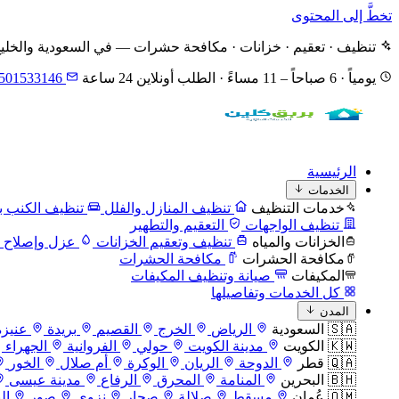
تخطَّ إلى المحتوى
تنظيف · تعقيم · خزانات · مكافحة حشرات — في السعودية والخلي
يومياً · 6 صباحاً – 11 مساءً · الطلب أونلاين 24 ساعة
501533146
الرئيسية
الخدمات
خدمات التنظيف
تنظيف المنازل والفلل
تنظيف الكنب با
تنظيف الواجهات
التعقيم والتطهير
الخزانات والمياه
تنظيف وتعقيم الخزانات
عزل وإصلاح ا
مكافحة الحشرات
مكافحة الحشرات
المكيفات
صيانة وتنظيف المكيفات
كل الخدمات وتفاصيلها
المدن
🇸🇦 السعودية
الرياض
الخرج
القصيم
بريدة
عنيزة
🇰🇼 الكويت
مدينة الكويت
حولي
الفروانية
الجهراء
🇶🇦 قطر
الدوحة
الريان
الوكرة
أم صلال
الخور
🇧🇭 البحرين
المنامة
المحرق
الرفاع
مدينة عيسى
🇴🇲 عُمان
مسقط
صلالة
صحار
نزوى
صور
ال