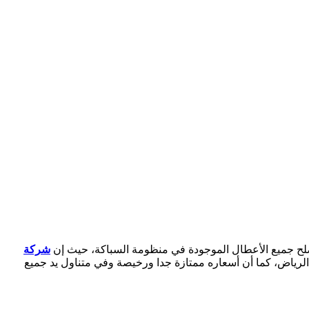
لح جميع الأعطال الموجودة في منظومة السباكة، حيث إن
شركة
ـ 20 عاما مما جعله في صدارة سباكي الرياض، كما أن أسعاره ممتازة جدا ورخيصة وفي متناول يد جميع