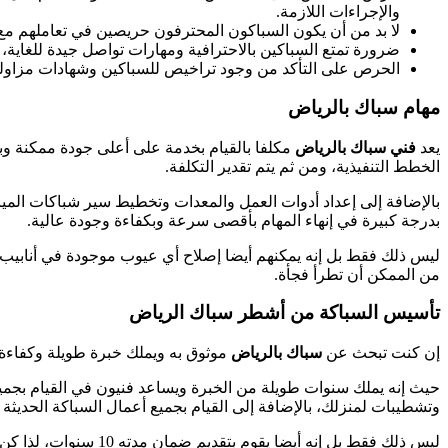
والإجراءات اللازمة.
لا بد من أن يكون السباكون المحترفون حريصين في تعاملهم مع ع
ضرورة تمتع السباكين بالاحترافية ومهارات تواصل جيدة للغاية، 
الحرص على التأكد من وجود تراخيص للسباكين وشهادات مزاولة
مهام سباك بالرياض
يعد
فني سباك بالرياض
مكلفا بالقيام بخدمة على أعلى جودة ممكنة وب
الخطط التنفيذية، ومن ثم يتم تقدير التكلفة.
بالإضافة إلى إعداد أدوات العمل والمعدات وتخطيط سير شباكات المي
بدرجة كبيرة في إنهاء المهام بأقصى سرعة وبكفاءة وجودة عالية.
ليس ذلك فقط بل إنه يمكنهم أيضا إصلاح أي عيوب موجودة في أنابيب ا
من الممكن أن تطرأ فجأة.
تأسيس السباكة من أشطر سباك الرياض
إن كنت تبحث عن
سباك بالرياض
موثوق به ويملك خبرة طويلة وكفاءة 
حيث إنه يملك سنوات طويلة من الخبرة ويساعد فنيون في القيام بجميع أ
وتشطيبات لمنزلك، بالإضافة إلى القيام بجميع أعمال السباكة الحديثة 
ليس ذلك فقط بل إنه أيضا يقوم بتقديم ضمان مدته 10 سنوات، لذا كن متأكدا أن السباكة الخاصة بك ستكون ممتازة للغاية وفي أيد أمينة.