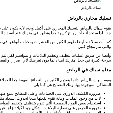
سباك بالرياض
تسليك مجاري بالرياض
يقوم
سباك بالرياض
بتسليك المجاري على أكمل وجه، لأنه يكون على د
جدا، لذا ستجد انبعاث روائح كريهة جدا وتظهر في منزلك عند انسداد ال
كما أنك ستلاحظ أيضا ظهور الكثير من الحشرات بمختلف أنواعها في م
والتي تتم بنجاح كبير.
وأيضا عن طريق عمليات تنظيف وتعقيم البلاعات والمواسير لكي تتم إزا
بدرجة كبيرة في جعل منزلك آمنا دائما دون تعرضك لأي أضرار، والفض
معلم سباك في الرياض
يقوم سباك بالرياض دائما بتقديم الكثير من النصائح المهمة جدا للعم
المشاكل الموجودة بها، وتلك النصائح هي كما يلي:
ضرورة الكشف الدوري على الحمامات وعلى المطابخ لمنع ظهور
لا بد من وجود عمليات وقاية تقوم بفعلها منعا لحدوث انسداد مث
استخدام بعض المواد الطبيعية التي تقوم بتنظيف وتعقيم المواسي
ضرورة الحرص على تغطية البلاعات بشكل جيد لكيلا تنزلق عن ط
الامتناع عن رمي بواقي الأطعمة في الأحواض والتخلص منها بإلق