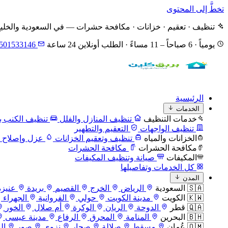
تخطَّ إلى المحتوى
تنظيف · تعقيم · خزانات · مكافحة حشرات — في السعودية والخلي
يومياً · 6 صباحاً – 11 مساءً · الطلب أونلاين 24 ساعة
501533146
الرئيسية
الخدمات
خدمات التنظيف
تنظيف المنازل والفلل
تنظيف الكنب با
تنظيف الواجهات
التعقيم والتطهير
الخزانات والمياه
تنظيف وتعقيم الخزانات
عزل وإصلاح ا
مكافحة الحشرات
مكافحة الحشرات
المكيفات
صيانة وتنظيف المكيفات
كل الخدمات وتفاصيلها
المدن
🇸🇦 السعودية
الرياض
الخرج
القصيم
بريدة
عنيزة
🇰🇼 الكويت
مدينة الكويت
حولي
الفروانية
الجهراء
🇶🇦 قطر
الدوحة
الريان
الوكرة
أم صلال
الخور
🇧🇭 البحرين
المنامة
المحرق
الرفاع
مدينة عيسى
🇴🇲 عُمان
مسقط
صلالة
صحار
نزوى
صور
ال