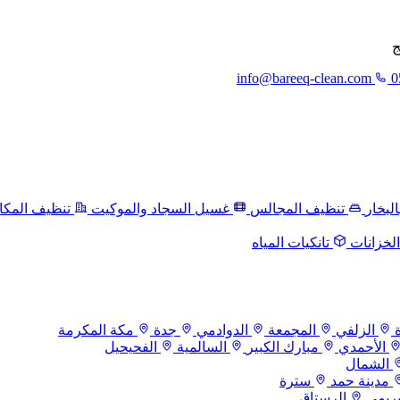
ج
info@bareeq-clean.com
0
لبخار
تنظيف المجالس
غسيل السجاد والموكيت
تنظيف المكا
لخزانات
تانكيات المياه
الزلفي
المجمعة
الدوادمي
جدة
مكة المكرمة
الأحمدي
مبارك الكبير
السالمية
الفحيحيل
الشمال
مدينة حمد
سترة
بريمي
الرستاق