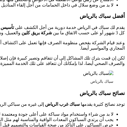
لا بد من وضع سلال في داخل الحمامات من أجل إلقاء المناديل به
أفضل سباك بالرياض
يقدم لك سباك في الرياض خدمة دورية من أجل الكشف على
تأسيس 
كل 3 شهور أو على حسب الاتفاق ما بين
شركة بريق كلين
والعميل، وس
وعند قيام الشركة بفحص منظومة الصرف فإنها تعمل على اكتشاف أي ع
المجاري والمواسير أيضا.
لكن إن قمت بترك تلك المشاكل إلى أن تتفاقم وتصير كبيرة فإن إصلاحه
والصرف الصحي أيضا، لذا بإمكانك أن تتعاقد على تلك الخدمة المميز
سباك بالرياض
نصائح سباك بالرياض
توجد نصائح كثيرة يقدمها
سباك غرب الرياض
إلى غيره من سباكي الري
لا بد من شراء واستخدام مواد سباكة على أعلى جودة ومعتمدة لضم
يجب أن يرتدي السباكون المعدات الواقية والمناسبة لهم مثل النظا
حرص السباكين على التأكد من صحة القياسات والتصميم قبل أن