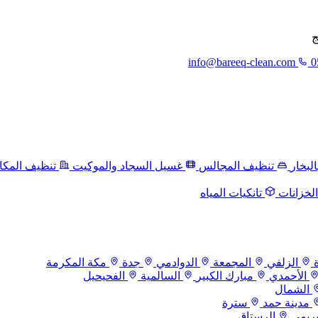
ج
info@bareeq-clean.com
0
لبخار
تنظيف المجالس
غسيل السجاد والموكيت
تنظيف المكا
لخزانات
تانكيات المياه
الزلفي
المجمعة
الدوادمي
جدة
مكة المكرمة
الأحمدي
مبارك الكبير
السالمية
الفحيحيل
الشمال
مدينة حمد
سترة
بريمي
الرستاق