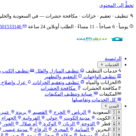
تخطَّ إلى المحتوى
تنظيف · تعقيم · خزانات · مكافحة حشرات — في السعودية والخلي
يومياً · 6 صباحاً – 11 مساءً · الطلب أونلاين 24 ساعة
501533146
الرئيسية
الخدمات
خدمات التنظيف
تنظيف المنازل والفلل
تنظيف الكنب با
تنظيف الواجهات
التعقيم والتطهير
الخزانات والمياه
تنظيف وتعقيم الخزانات
عزل وإصلاح ا
مكافحة الحشرات
مكافحة الحشرات
المكيفات
صيانة وتنظيف المكيفات
كل الخدمات وتفاصيلها
المدن
🇸🇦 السعودية
الرياض
الخرج
القصيم
بريدة
عنيزة
🇰🇼 الكويت
مدينة الكويت
حولي
الفروانية
الجهراء
🇶🇦 قطر
الدوحة
الريان
الوكرة
أم صلال
الخور
🇧🇭 البحرين
المنامة
المحرق
الرفاع
مدينة عيسى
🇴🇲 عُمان
مسقط
صلالة
صحار
نزوى
صور
ال