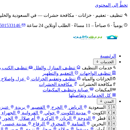
تخطَّ إلى المحتوى
تنظيف · تعقيم · خزانات · مكافحة حشرات — في السعودية والخلي
يومياً · 6 صباحاً – 11 مساءً · الطلب أونلاين 24 ساعة
501533146
الرئيسية
الخدمات
خدمات التنظيف
تنظيف المنازل والفلل
تنظيف الكنب با
تنظيف الواجهات
التعقيم والتطهير
الخزانات والمياه
تنظيف وتعقيم الخزانات
عزل وإصلاح ا
مكافحة الحشرات
مكافحة الحشرات
المكيفات
صيانة وتنظيف المكيفات
كل الخدمات وتفاصيلها
المدن
🇸🇦 السعودية
الرياض
الخرج
القصيم
بريدة
عنيزة
🇰🇼 الكويت
مدينة الكويت
حولي
الفروانية
الجهراء
🇶🇦 قطر
الدوحة
الريان
الوكرة
أم صلال
الخور
🇧🇭 البحرين
المنامة
المحرق
الرفاع
مدينة عيسى
🇴🇲 عُمان
مسقط
صلالة
صحار
نزوى
صور
ال