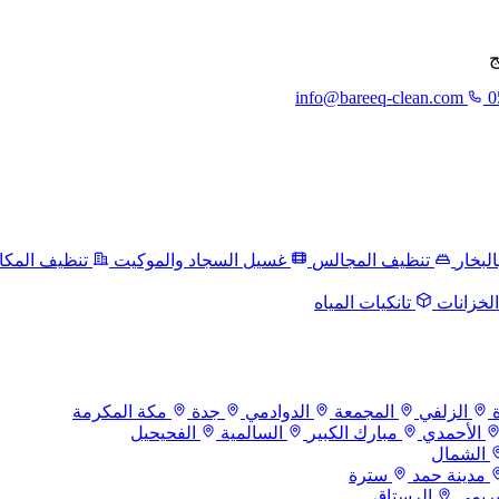
ج
info@bareeq-clean.com
0
لبخار
تنظيف المجالس
غسيل السجاد والموكيت
تنظيف المكا
لخزانات
تانكيات المياه
الزلفي
المجمعة
الدوادمي
جدة
مكة المكرمة
الأحمدي
مبارك الكبير
السالمية
الفحيحيل
الشمال
مدينة حمد
سترة
بريمي
الرستاق