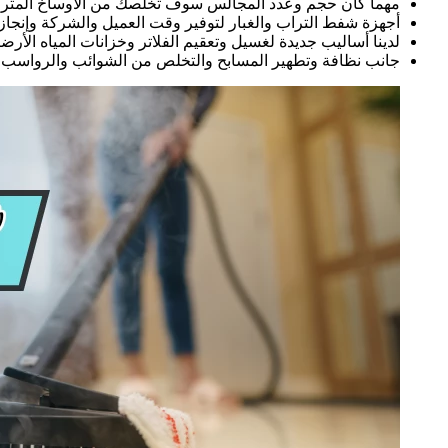
مهما كان حجم وعدد المجالس سوف تخلصك من الأوساخ المتر
أجهزة شفط التراب والغبار لتوفير وقت العميل والشركة وإنجاز
لدينا أساليب جديدة لغسيل وتعقيم الفلاتر وخزانات المياه الأرضية
جانب نظافة وتطهير المسابح والتخلص من الشوائب والرواسب ف