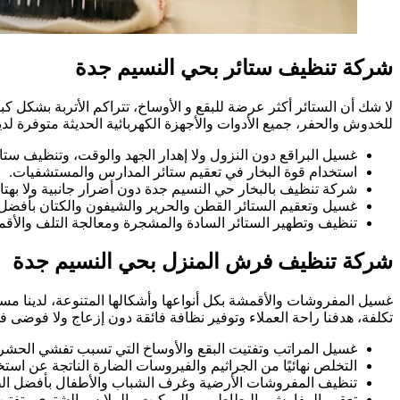
شركة تنظيف ستائر بحي النسيم جدة
لا شك أن الستائر أكثر عرضة للبقع و الأوساخ، تتراكم الأتربة بشكل كب
للخدوش والحفر، جميع الأدوات والأجهزة الكهربائية الحديثة متوفرة لدي
غسيل البراقع دون النزول ولا إهدار الجهد والوقت، وتنظيف ست
استخدام قوة البخار في تعقيم ستائر المدارس والمستشفيات.
شركة تنظيف بالبخار حي النسيم جدة دون أضرار جانبية ولا بهتان
غسيل وتعقيم الستائر القطن والحرير والشيفون والكتان بأفضل
تنظيف وتطهير الستائر السادة والمشجرة ومعالجة التلف والأقمش
شركة تنظيف فرش المنزل بحي النسيم جدة
غسيل المفروشات والأقمشة بكل أنواعها وأشكالها المتنوعة، لدينا مسا
تكلفة، هدفنا راحة العملاء وتوفير نظافة فائقة دون إزعاج ولا فوض
غسيل المراتب وتفتيت البقع والأوساخ التي تسبب تفشي الحشر
التخلص نهائيًا من الجراثيم والفيروسات الضارة الناتجة عن است
تنظيف المفروشات الأرضية وغرف الشباب والأطفال بأفضل الط
تعقيم المفارش والبطاطين و الموكيت والملابس الشتوي وتفتي