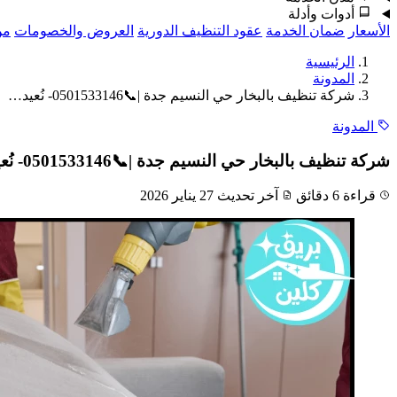
أدوات وأدلة
الأسعار
ضمان الخدمة
عقود التنظيف الدورية
العروض والخصومات
من
الرئيسية
المدونة
شركة تنظيف بالبخار حي النسيم جدة |📞0501533146- نُعيد…
المدونة
شركة تنظيف بالبخار حي النسيم جدة |📞0501533146- نُعيد نضارة كنبك
قراءة 6 دقائق
آخر تحديث 27 يناير 2026