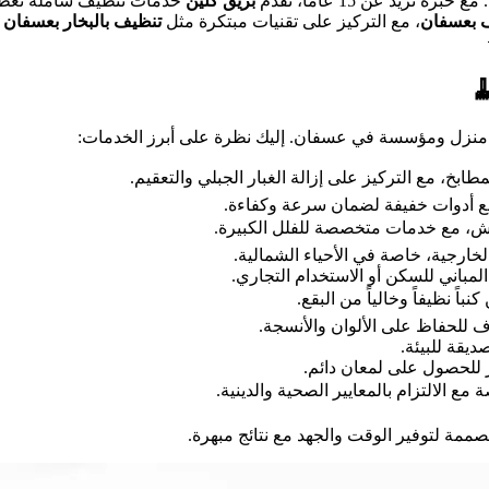
الشقق الصغيرة إلى الفلل
بريق كلين
هي الخيار الأمثل. مع خبرة
و
تنظيف بالبخار بعسفان
، مع التركيز على تقنيات مبتكرة مثل
شركة تن

تقدم مجموعة واسعة من الخدمات التي تلبي احتياجات كل
🏠 تشمل تنظيف الغرف، الحمامات، والمطابخ، مع الت
🏢 مثالية للشقق الصغيرة والمتوسط
🏛️ تشمل تنظيف الغرف، الحدائق، وال
🌳 إزالة الأعشاب الضارة والغبار من
🏬 إزالة بقايا الدهان والغبار لتجهيز
🛋️ سواء بالبخار أو التنظيف
🧵 تنظيف عميق بالبخار أو التنظ
🍳 إزالة الد
🔧 تلميع الأرضيات باستخد
🕌🏥📚 خدمات متخصصة مع الالتزام بال
– كل خدمة مصممة لتوفير الوقت والجهد مع