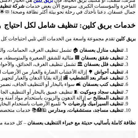
 تزيد عن 15 عاماً، تقدم
بريق كلين
منزلك، شقتك، أو مكتبك بريق الحياة، فإن
ظيف بعسفان
الفاخرة والمؤسسات الكبرى. سنوضح الأن بعض خدمات
جمال عسفان. دعنا نأخذك في رحلة نحو بيئة أكثر نظافة وصحة! 🧼🌟

خدمات بريق كلين: تنظيف شامل لكل احتياج
 منزل ومؤسسة في عسفان. إليك نظرة على أبرز الخدمات:
بريق كلين
ركيز على إزالة الغبار الجبلي والتعقيم.
تنظيف منازل بعسفان
ة، مع أدوات خفيفة لضمان سرعة وكفاءة.
تنظيف شقق بعسفان
أحواش، مع خدمات متخصصة للفلل الكبيرة.
تنظيف فلل بعسفان
 الأرضيات الخارجية، خاصة في الأحياء الشمالية.
تنظيف أحواش
 المباني للسكن أو الاستخدام التجاري.
تنظيف عمائر بعد التشطيب
 الجاف، نضمن كنباً نظيفاً وخالياً من البقع.
تنظيف كنب بعسفان
يف الجاف للحفاظ على الألوان والأنسجة.
تنظيف سجاد وموكيت
هون والزيوت باستخدام مواد آمنة وصديقة للبيئة.
تنظيف المطابخ
ام البخار للحصول على لمعان دائم.
تنظيف السيراميك وأرضيات
معايير الصحية والدينية.
تنظيف مساجد، مستشفيات، ومدارس
 نتائج مبهرة.
نظافة كاملة بأساليب حديثة مع خبراء التنظيف بعسفان