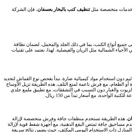
خدمات متخصصة مثل
تنظيف كنب بالبخار بعسفان
، فإن الشركة
ى جميع أنواع الكنب، بما في ذلك الجلد والمخمل، لضمان نظافة
لأحياء الشمالية مثل الريان والفيصلية. لهذا، نعتمد على تقنيات
15 درجة مئوية، مما يقتل 99.9% من البكتيريا والجراثيم دون استخدام مواد كيميائية ضارة. نبدأ بفحص نوع القماش لتحديد
 أو الطعام، مع فرش ناعمة لمنع التلف. هذه الطريقة تزيل الأوساخ
الزيوت والغبار دون التسبب في التشققات، مع تطبيق ملمع جلدي
ن
. هذه الطريقة تستخدم منظفات جافة وفرش متخصصة لإزالة
دم مساحيق جافة تمتص البقع الدهنية، مع أجهزة شفط قوية لإزالة
 المنازل ذات الاستخدام اليومي المكثف، حيث يضمن نتائج سريعة