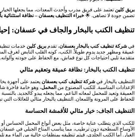
بريق كلين
تعتمد على فريق مدرب وأحدث المعدات، مما يجعلها الخيار
تضمن جودة لا تضاهى. 🌟
خبراء التنظيف بعسفان – نظافة استثنائية بأ
تنظيف الكنب بالبخار والجاف في عسفان: إحياء 
في
شركة تنظيف كنب بالبخار بعسفان
، تقدم
بريق كلين
خدمات تنظيف ا
عميقة ومظهر جديد يدوم طويلاً. الكنب، كونه القلب النابض لغرف المعيش
متقدمة تلبي احتياجات كل نوع قماش، مع الحفاظ على جودته وألوانه.
تنظيف الكنب بالبخار: نظافة عميقة وتعقيم مثالي
التنظيف بالبخار في
شركة تنظيف كنب بعسفان
الإعدادات المناسبة. للكنب المصنوع من
المخمل
، وهو خامة فاخرة شائ
العميقة وتعيد للمخمل لمعانه الناعم، مما يجعله يبدو كالجديد. بالنسبة
للحفاظ على المرونة واللمعان. التنظيف بالبخار مثالي للعائلات التي تبحث عن بيئة صحية، حيث يزي
التنظيف الجاف: خيار مثالي للأقمشة الحساسة
للكنب الذي يتطلب عناية خاصة، مثل بعض أنواع المخمل الحساس أو ا
الأوساخ السطحية دون ترطيب، مما يناسب المناخ الجبلي في عسفان ال
الغبار. أما الكنب الجلدي، فيتم تنظيفه بمنظفات خالية من الماء مع 