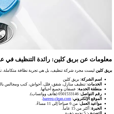
معلومات عن بريق كلين: رائدة التنظيف في ع
بريق كلين
ليست مجرد شركة تنظيف، بل هي تجربة نظافة متكاملة. تأسست الشركة قبل أكثر من 15 عاماً، وحققت تصنيفاً ذهبياً بـ 5 نجو
اسم الشركة
: بريق كلين
الخدمات
: تنظيف منازل، شقق، فلل، أحواش، كنب ومجالس بال
منطقة الخدمة
: عسفان وجميع أحيائها.
رقم التواصل
: 0501533146 (هاتف وواتساب).
الموقع الإلكتروني
:
bareeq-clean.com
.
مواعيد العمل
: من 6 صباحاً إلى 11 مساءً.
الخبرة
: أكثر من 15 عاماً.
التصنيف
: 5 نجوم ذهبية.