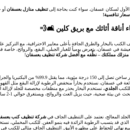
 الأول لسكان عسفان. سواء كنت بحاجة إلى
تنظيف منازل بعسفان
أو 
سعار تنافسية!
أناقة أثاثك مع بريق كلين
🛋️💨
لكنب بالبخار والطرق الجافة بأعلى معايير الاحترافية، مع التركيز عل
ة في عسفان، يتعرض يومياً للغبار الجبلي، البقع، والروائح، خاصة في ا
منزلك مملكتك – نظّفه مع أفضل شركة تنظيف بعسفان
!
يعتمد على أجهزة بخار ساخن تصل إلى 0
عة في عسفان، نستخدم بخاراً منخفض الرطوبة لإزالة البقع مثل القهوة
 للكنب
الجلدي
، نستخدم البخار بحذر مع منظفات مخصصة للجلد لإزالة 
ل العث والروائح، ويستغرق حوالي 1-2 ساعة للكنبة الواحدة، مع أسعار تبدأ من 150 ريال.
لجلد المعالج، نعتمد على التنظيف الجاف في
شركة تنظيف كنب بعسفا
ذي قد يتسبب الرطوبة الزائدة فيه بنمو العفن. للكنب المخملي، نستخ
تلميع نهائي للحفاظ على مظهره الأنيق. التنظيف الجاف مثالي للكنب في