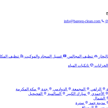
ج
info@bareeq-clean.com
0
لبخار
تنظيف المجالس
غسيل السجاد والموكيت
تنظيف المكا
لخزانات
تانكيات المياه
الزلفي
المجمعة
الدوادمي
جدة
مكة المكرمة
الأحمدي
مبارك الكبير
السالمية
الفحيحيل
الشمال
مدينة حمد
سترة
بريمي
الرستاق