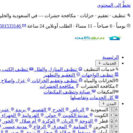
تخطَّ إلى المحتوى
تنظيف · تعقيم · خزانات · مكافحة حشرات — في السعودية والخلي
يومياً · 6 صباحاً – 11 مساءً · الطلب أونلاين 24 ساعة
501533146
الرئيسية
الخدمات
خدمات التنظيف
تنظيف المنازل والفلل
تنظيف الكنب با
تنظيف الواجهات
التعقيم والتطهير
الخزانات والمياه
تنظيف وتعقيم الخزانات
عزل وإصلاح ا
مكافحة الحشرات
مكافحة الحشرات
المكيفات
صيانة وتنظيف المكيفات
كل الخدمات وتفاصيلها
المدن
🇸🇦 السعودية
الرياض
الخرج
القصيم
بريدة
عنيزة
🇰🇼 الكويت
مدينة الكويت
حولي
الفروانية
الجهراء
🇶🇦 قطر
الدوحة
الريان
الوكرة
أم صلال
الخور
🇧🇭 البحرين
المنامة
المحرق
الرفاع
مدينة عيسى
🇴🇲 عُمان
مسقط
صلالة
صحار
نزوى
صور
ال