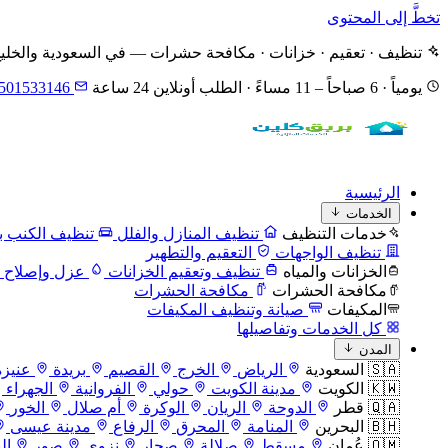
تخطَّ إلى المحتوى
تنظيف · تعقيم · خزانات · مكافحة حشرات — في السعودية والخلي
يومياً · 6 صباحاً – 11 مساءً · الطلب أونلاين 24 ساعة
501533146
الرئيسية
الخدمات
خدمات التنظيف
تنظيف المنازل والفلل
تنظيف الكنب با
تنظيف الواجهات
التعقيم والتطهير
الخزانات والمياه
تنظيف وتعقيم الخزانات
عزل وإصلاح ا
مكافحة الحشرات
مكافحة الحشرات
المكيفات
صيانة وتنظيف المكيفات
كل الخدمات وتفاصيلها
المدن
🇸🇦 السعودية
الرياض
الخرج
القصيم
بريدة
عنيزة
🇰🇼 الكويت
مدينة الكويت
حولي
الفروانية
الجهراء
🇶🇦 قطر
الدوحة
الريان
الوكرة
أم صلال
الخور
🇧🇭 البحرين
المنامة
المحرق
الرفاع
مدينة عيسى
🇴🇲 عُمان
مسقط
صلالة
صحار
نزوى
صور
ال