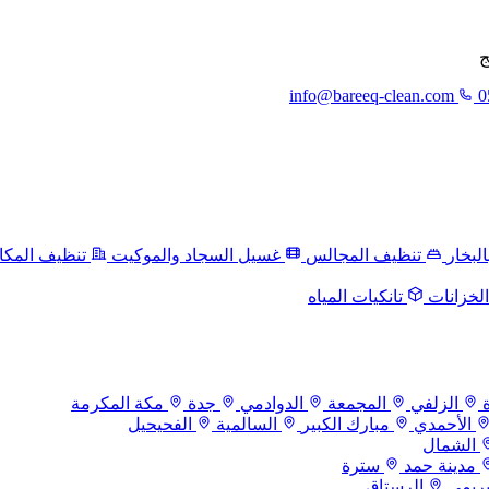
ج
info@bareeq-clean.com
0
لبخار
تنظيف المجالس
غسيل السجاد والموكيت
تنظيف المكا
لخزانات
تانكيات المياه
الزلفي
المجمعة
الدوادمي
جدة
مكة المكرمة
الأحمدي
مبارك الكبير
السالمية
الفحيحيل
الشمال
مدينة حمد
سترة
بريمي
الرستاق