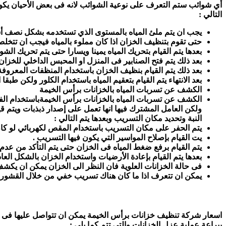
أي شوائب ستم التعرف على نوعية الشوائب لانه فى بعض الأحيان يكون 
التالي :
يجب ان يتم ملئ المياه بالمستوى الذي تستخدمه بشكل نصف أسب
حتى تقوم بتنظيف الخزان اذا كان مملوء بالمياه فيجب ان تتخلص من 2/3 من حجم المياه المتواجدة فى 
بعدها يتم القيام بتحريك المياه يمينا ويسارا حتى يتم تحريك الشو
بعد ذلك يتم فتح الصنابير فى المنزل او المحبس الداخلي للخزان
بعد ذلك يتم القيام بنظيف الخزان باستخدام المنظفات المعروفة
بعد الانتهاء يتم القيام بتعقيم المياه باستخدام الكلور ولكن طبقا 
الكشف عن تسربات المياه بالخزانات برأس الخيمة
الكشف عن تسربات المياه بالخزانات برأس الخيمةباستخدام الفن
ولكن العامل المشترك فيها انها تعمل على إصدار ذبذبات ويتم ق
النبة وتحديد مكان التسريب وبعدها يتم التالي :
يتم الحفر على مكان التسريب باستخدام المقص لكهربائي لو كا
يت القيام بإصلاح المواسير التي يكون فيها التسريب .
يتم القيام برفع ضغط المياه فى الخزان حتى يتم التأكد من عدم
بعدها يتم القيام بإعادة الأرضيات واستخدام الخزان بالشكل العاد
فى حالة الخزانات العلوية فان النظر الى الخزان يمكن ان يكشف 
يمكن ان تتعرف اذا ما كان هناك تسريب خفي من خلال القشور ا
اسعار شركة تنظيف خزانات برأس الخيمة يمكن ان تتواصل عليها فى أ
ببراعة عملية عزل الخزانات والتي تتم كما يلي :