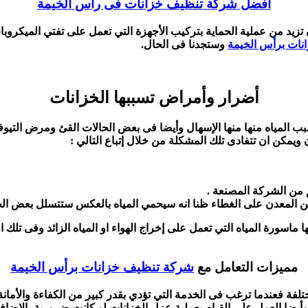
أفضل شركة تنظيف خزانات فى راس الخيمة
تزيد من عملية الحماية بتركيب الأجهزة التي تعمل على تفتي الميكروب
ات برأس الخيمة
وستجدنا فى الحال.
أضرار وأمراض تسببها الخزانات
ب المياه منها منها الإسهال وأيضا فى بعض الحالات القئ ومرض التيو
مكن ان تتفادى تلك المشكلة من خلال إتباع التالي :
من الشركة المصنعة .
 المعدن على الغطاء ظنا انه سيحمي المياه بالعكس ستتسلل بعض ال
 ماسورة المياه التي تعمل على إخراج الهواء او المياه الزائد وفى تلك
مميزات التعامل مع
شركة تنظيف خزانات برأس الخيمة
 فعندما ترغب فى الخدمة التي تؤدي بقدر كبير من الكفاءة والأمانة ي
 وأيضا العمل على القيام بعملية عزل الخزانات لو كانت ضرورية بالإض