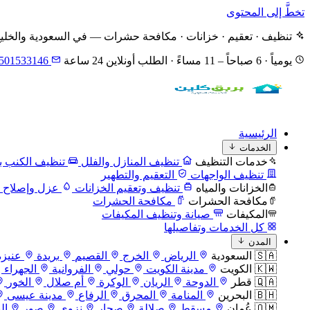
تخطَّ إلى المحتوى
تنظيف · تعقيم · خزانات · مكافحة حشرات — في السعودية والخلي
يومياً · 6 صباحاً – 11 مساءً · الطلب أونلاين 24 ساعة
501533146
الرئيسية
الخدمات
خدمات التنظيف
تنظيف المنازل والفلل
تنظيف الكنب با
تنظيف الواجهات
التعقيم والتطهير
الخزانات والمياه
تنظيف وتعقيم الخزانات
عزل وإصلاح ا
مكافحة الحشرات
مكافحة الحشرات
المكيفات
صيانة وتنظيف المكيفات
كل الخدمات وتفاصيلها
المدن
🇸🇦 السعودية
الرياض
الخرج
القصيم
بريدة
عنيزة
🇰🇼 الكويت
مدينة الكويت
حولي
الفروانية
الجهراء
🇶🇦 قطر
الدوحة
الريان
الوكرة
أم صلال
الخور
🇧🇭 البحرين
المنامة
المحرق
الرفاع
مدينة عيسى
🇴🇲 عُمان
مسقط
صلالة
صحار
نزوى
صور
ال