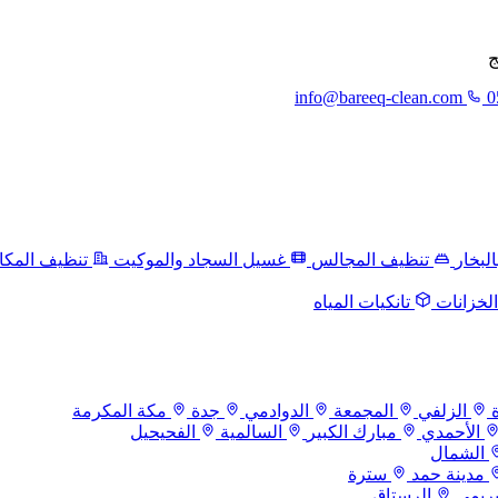
ج
info@bareeq-clean.com
0
لبخار
تنظيف المجالس
غسيل السجاد والموكيت
تنظيف المكا
لخزانات
تانكيات المياه
الزلفي
المجمعة
الدوادمي
جدة
مكة المكرمة
الأحمدي
مبارك الكبير
السالمية
الفحيحيل
الشمال
مدينة حمد
سترة
بريمي
الرستاق