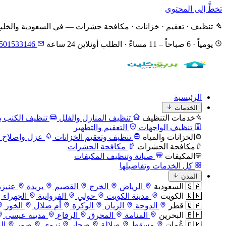
تخطَّ إلى المحتوى
تنظيف · تعقيم · خزانات · مكافحة حشرات — في السعودية والخلي
يومياً · 6 صباحاً – 11 مساءً · الطلب أونلاين 24 ساعة
501533146
الرئيسية
الخدمات
خدمات التنظيف
تنظيف المنازل والفلل
تنظيف الكنب با
تنظيف الواجهات
التعقيم والتطهير
الخزانات والمياه
تنظيف وتعقيم الخزانات
عزل وإصلاح ا
مكافحة الحشرات
مكافحة الحشرات
المكيفات
صيانة وتنظيف المكيفات
كل الخدمات وتفاصيلها
المدن
🇸🇦 السعودية
الرياض
الخرج
القصيم
بريدة
عنيزة
🇰🇼 الكويت
مدينة الكويت
حولي
الفروانية
الجهراء
🇶🇦 قطر
الدوحة
الريان
الوكرة
أم صلال
الخور
🇧🇭 البحرين
المنامة
المحرق
الرفاع
مدينة عيسى
🇴🇲 عُمان
مسقط
صلالة
صحار
نزوى
صور
ال