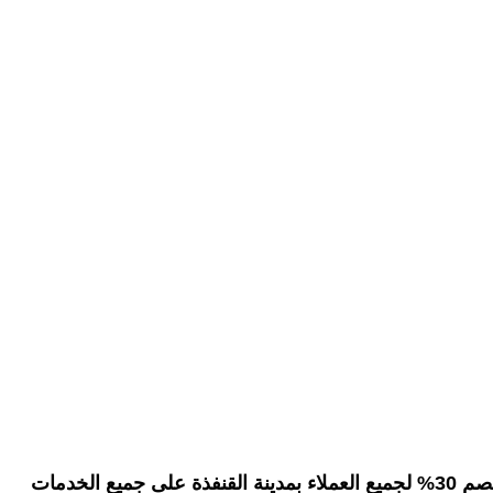
يسعدها تقديم خصم 30% لجميع العملاء بمدينة القنفذة على جميع الخدمات