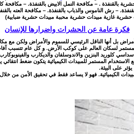
ية بالقنفذة . – مكافحة النمل الابيض بالقنفذة. – مكافحة كا
قنفذة. – رش الناموس والذباب بالقنفذة. – مكافحة العته بالقن
 حشرية غازية مبيدات حشرية محببة مبيدات حشرية ضبابية)
فكرة عامة عن الحشرات واضرارها للإنسان
مراض بل أنها الناقل الرئيسي للسموم والأمراض ولكن مع مك
يد المستمر لسكان العالم على كوكب الأرض. و كل عام تتسبب
ل سداسي كلوريد البنزين والاندوسلفان والديكارب والفينوبوكار
الاستخدام المستمر للمبيدات الكيميائية يتكون ضغط انتقائي 
ثر على البيئة.
مبيدات الكيميائية. فهو لا يساعد فقط في تحقيق الأمن من خل