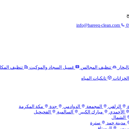
ج
info@bareeq-clean.com
0
لبخار
تنظيف المجالس
غسيل السجاد والموكيت
تنظيف المكا
لخزانات
تانكيات المياه
الزلفي
المجمعة
الدوادمي
جدة
مكة المكرمة
الأحمدي
مبارك الكبير
السالمية
الفحيحيل
الشمال
مدينة حمد
سترة
بريمي
الرستاق