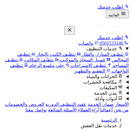
اطلب خدمتك
القائمة
اطلب خدمتك
0501533146
واتساب
خدمات التنظيف
تنظيف المنازل والفلل
تنظيف الكنب بالبخار
تنظيف
المجالس
غسيل السجاد والموكيت
تنظيف المكاتب
تنظيف
المساجد
تنظيف الاستراحات
جلي وتلميع الرخام
تنظيف
الواجهات
التعقيم والتطهير
الخزانات والمياه
مكافحة الحشرات
المكيفات
مدن الخدمة
أدوات وأدلة
الأسعار
ضمان الخدمة
عقود التنظيف الدورية
العروض والخصومات
من نحن
أعمالنا
آراء العملاء
الأسئلة الشائعة
تواصل معنا
الرئيسية
خدمات نقل العفش