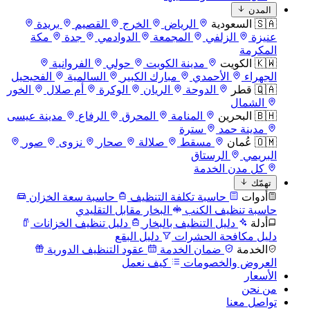
المدن
🇸🇦 السعودية
الرياض
الخرج
القصيم
بريدة
عنيزة
الزلفي
المجمعة
الدوادمي
جدة
مكة
المكرمة
🇰🇼 الكويت
مدينة الكويت
حولي
الفروانية
الجهراء
الأحمدي
مبارك الكبير
السالمية
الفحيحيل
🇶🇦 قطر
الدوحة
الريان
الوكرة
أم صلال
الخور
الشمال
🇧🇭 البحرين
المنامة
المحرق
الرفاع
مدينة عيسى
مدينة حمد
سترة
🇴🇲 عُمان
مسقط
صلالة
صحار
نزوى
صور
البريمي
الرستاق
كل مدن الخدمة
تهمّك
أدوات
حاسبة تكلفة التنظيف
حاسبة سعة الخزان
حاسبة تنظيف الكنب
البخار مقابل التقليدي
أدلة
دليل التنظيف بالبخار
دليل تنظيف الخزانات
دليل مكافحة الحشرات
دليل البقع
الخدمة
ضمان الخدمة
عقود التنظيف الدورية
العروض والخصومات
كيف نعمل
الأسعار
من نحن
تواصل معنا