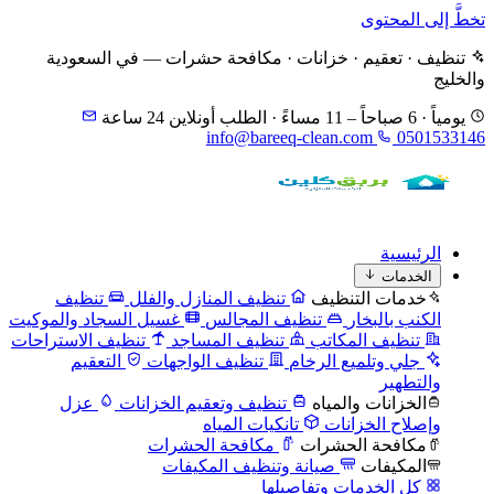
تخطَّ إلى المحتوى
تنظيف · تعقيم · خزانات · مكافحة حشرات — في السعودية
والخليج
يومياً · 6 صباحاً – 11 مساءً · الطلب أونلاين 24 ساعة
info@bareeq-clean.com
0501533146
الرئيسية
الخدمات
خدمات التنظيف
تنظيف المنازل والفلل
تنظيف
الكنب بالبخار
تنظيف المجالس
غسيل السجاد والموكيت
تنظيف المكاتب
تنظيف المساجد
تنظيف الاستراحات
جلي وتلميع الرخام
تنظيف الواجهات
التعقيم
والتطهير
الخزانات والمياه
تنظيف وتعقيم الخزانات
عزل
وإصلاح الخزانات
تانكيات المياه
مكافحة الحشرات
مكافحة الحشرات
المكيفات
صيانة وتنظيف المكيفات
كل الخدمات وتفاصيلها