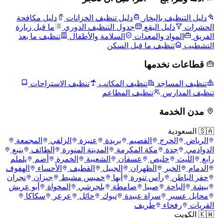
دليل التنظيف بالبخار
دليل تنظيف الخزانات
دليل مكافحة
الحشرات
دليل البقع
جدول التنظيف الدوري
ما قبل زيارة
الفريق
المواد والمعدات
السلامة والأطفال
تنظيف ما بعد
التشطيب
تنظيف ما قبل السكن
قطاعات نخدمها
تنظيف المساجد
تنظيف المكاتب
تنظيف الاستراحات
تنظيف المدارس
تنظيف المطاعم
مدن الخدمة
🇸🇦 السعودية
الرياض
الخرج
القصيم
بريدة
عنيزة
الزلفي
المجمعة
الدوادمي
جدة
مكة المكرمة
المدينة المنورة
الطائف
ينبع
رابغ
الليث
خليص
عسفان
الشعيبة
الخمرة
أضم
يلملم
الدمام
الخبر
الظهران
الجبيل
القطيف
الأحساء
الهفوف
حفر الباطن
رأس تنورة
أبها
خميس مشيط
جيزان
نجران
بيشة
الباحة
صبيا
صامطة
بلجرشي
المخواة
أبو عريش
محايل عسير
سراة عبيدة
تبوك
حائل
عرعر
سكاكا
القريات
رفحاء
طريف
🇰🇼 الكويت