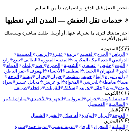
تفحص العمل قبل الدفع، والضمان يبدأ من التسليم.
خدمات نقل العفش — المدن التي نغطيها
اختر مدينتك لترى ما نشرناه عنها، أو أرسل طلبك مباشرة وسيصلك
الفريق الأقرب.
🇸🇦 السعودية
الرياض
الخرج
القصيم
بريدة
عنيزة
الزلفي
المجمعة
الدوادمي
جدة
مكة المكرمة
المدينة المنورة
الطائف
ينبع
رابغ
الليث
خليص
عسفان
الشعيبة
الخمرة
أضم
يلملم
الدمام
الخبر
الظهران
الجبيل
القطيف
الأحساء
الهفوف
حفر الباطن
رأس تنورة
أبها
خميس مشيط
جيزان
نجران
بيشة
الباحة
صبيا
صامطة
بلجرشي
المخواة
أبو عريش
محايل عسير
سراة
عبيدة
تبوك
حائل
عرعر
سكاكا
القريات
رفحاء
طريف
🇰🇼 الكويت
مدينة الكويت
حولي
الفروانية
الجهراء
الأحمدي
مبارك الكبير
السالمية
الفحيحيل
🇶🇦 قطر
الدوحة
الريان
الوكرة
أم صلال
الخور
الشمال
🇧🇭 البحرين
المنامة
المحرق
الرفاع
مدينة عيسى
مدينة حمد
سترة