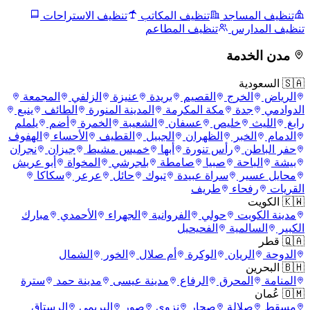
تنظيف المساجد
تنظيف المكاتب
تنظيف الاستراحات
تنظيف المدارس
تنظيف المطاعم
مدن الخدمة
🇸🇦 السعودية
الرياض
الخرج
القصيم
بريدة
عنيزة
الزلفي
المجمعة
الدوادمي
جدة
مكة المكرمة
المدينة المنورة
الطائف
ينبع
رابغ
الليث
خليص
عسفان
الشعيبة
الخمرة
أضم
يلملم
الدمام
الخبر
الظهران
الجبيل
القطيف
الأحساء
الهفوف
حفر الباطن
رأس تنورة
أبها
خميس مشيط
جيزان
نجران
بيشة
الباحة
صبيا
صامطة
بلجرشي
المخواة
أبو عريش
محايل عسير
سراة عبيدة
تبوك
حائل
عرعر
سكاكا
القريات
رفحاء
طريف
🇰🇼 الكويت
مدينة الكويت
حولي
الفروانية
الجهراء
الأحمدي
مبارك
الكبير
السالمية
الفحيحيل
🇶🇦 قطر
الدوحة
الريان
الوكرة
أم صلال
الخور
الشمال
🇧🇭 البحرين
المنامة
المحرق
الرفاع
مدينة عيسى
مدينة حمد
سترة
🇴🇲 عُمان
مسقط
صلالة
صحار
نزوى
صور
البريمي
الرستاق