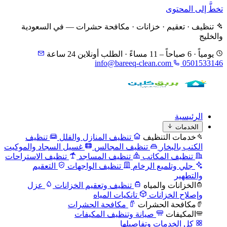
تخطَّ إلى المحتوى
تنظيف · تعقيم · خزانات · مكافحة حشرات — في السعودية
والخليج
يومياً · 6 صباحاً – 11 مساءً · الطلب أونلاين 24 ساعة
info@bareeq-clean.com
0501533146
الرئيسية
الخدمات
خدمات التنظيف
تنظيف المنازل والفلل
تنظيف
الكنب بالبخار
تنظيف المجالس
غسيل السجاد والموكيت
تنظيف المكاتب
تنظيف المساجد
تنظيف الاستراحات
جلي وتلميع الرخام
تنظيف الواجهات
التعقيم
والتطهير
الخزانات والمياه
تنظيف وتعقيم الخزانات
عزل
وإصلاح الخزانات
تانكيات المياه
مكافحة الحشرات
مكافحة الحشرات
المكيفات
صيانة وتنظيف المكيفات
كل الخدمات وتفاصيلها