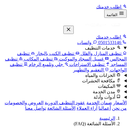
اطلب خدمتك
القائمة
اطلب خدمتك
0501533146
واتساب
خدمات التنظيف
تنظيف المنازل والفلل
تنظيف الكنب بالبخار
تنظيف
المجالس
غسيل السجاد والموكيت
تنظيف المكاتب
تنظيف
المساجد
تنظيف الاستراحات
جلي وتلميع الرخام
تنظيف
الواجهات
التعقيم والتطهير
الخزانات والمياه
مكافحة الحشرات
المكيفات
مدن الخدمة
أدوات وأدلة
الأسعار
ضمان الخدمة
عقود التنظيف الدورية
العروض والخصومات
من نحن
أعمالنا
آراء العملاء
الأسئلة الشائعة
تواصل معنا
الرئيسية
الأسئلة الشائعة (FAQ)