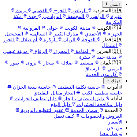
المدن
🇸🇦 السعودية
الرياض
الخرج
القصيم
بريدة
عنيزة
الزلفي
المجمعة
الدوادمي
جدة
مكة
المكرمة
🇰🇼 الكويت
مدينة الكويت
حولي
الفروانية
الجهراء
الأحمدي
مبارك الكبير
السالمية
الفحيحيل
🇶🇦 قطر
الدوحة
الريان
الوكرة
أم صلال
الخور
الشمال
🇧🇭 البحرين
المنامة
المحرق
الرفاع
مدينة عيسى
مدينة حمد
سترة
🇴🇲 عُمان
مسقط
صلالة
صحار
نزوى
صور
البريمي
الرستاق
كل مدن الخدمة
تهمّك
أدوات
حاسبة تكلفة التنظيف
حاسبة سعة الخزان
حاسبة تنظيف الكنب
البخار مقابل التقليدي
أدلة
دليل التنظيف بالبخار
دليل تنظيف الخزانات
دليل مكافحة الحشرات
دليل البقع
الخدمة
ضمان الخدمة
عقود التنظيف الدورية
العروض والخصومات
كيف نعمل
الأسعار
من نحن
تواصل معنا