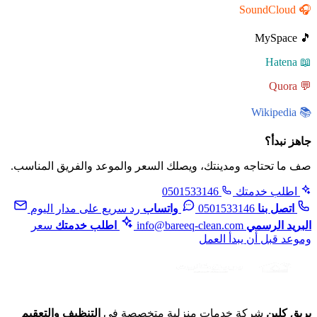
🎧 SoundCloud
🎵 MySpace
📖 Hatena
💬 Quora
📚 Wikipedia
جاهز نبدأ؟
صف ما تحتاجه ومدينتك، ويصلك السعر والموعد والفريق المناسب.
اطلب خدمتك
0501533146
اتصل بنا
0501533146
واتساب
رد سريع على مدار اليوم
البريد الرسمي
info@bareeq-clean.com
اطلب خدمتك
سعر
وموعد قبل أن يبدأ العمل
بريق كلين
شركة خدمات منزلية متخصصة في
التنظيف والتعقيم