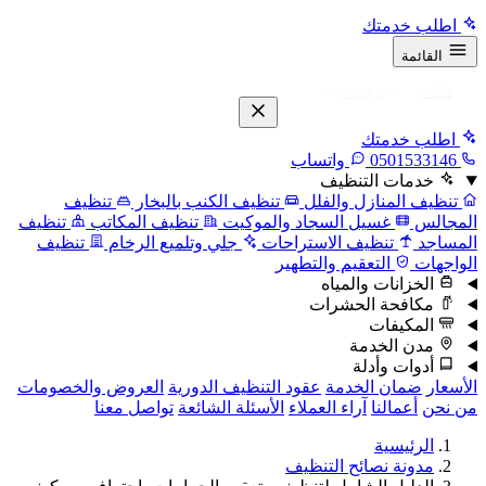
اطلب خدمتك
القائمة
اطلب خدمتك
0501533146
واتساب
خدمات التنظيف
تنظيف المنازل والفلل
تنظيف الكنب بالبخار
تنظيف
المجالس
غسيل السجاد والموكيت
تنظيف المكاتب
تنظيف
المساجد
تنظيف الاستراحات
جلي وتلميع الرخام
تنظيف
الواجهات
التعقيم والتطهير
الخزانات والمياه
مكافحة الحشرات
المكيفات
مدن الخدمة
أدوات وأدلة
الأسعار
ضمان الخدمة
عقود التنظيف الدورية
العروض والخصومات
من نحن
أعمالنا
آراء العملاء
الأسئلة الشائعة
تواصل معنا
الرئيسية
مدونة نصائح التنظيف