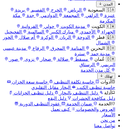
المدن
🇸🇦 السعودية
الرياض
الخرج
القصيم
بريدة
عنيزة
الزلفي
المجمعة
الدوادمي
جدة
مكة
المكرمة
🇰🇼 الكويت
مدينة الكويت
حولي
الفروانية
الجهراء
الأحمدي
مبارك الكبير
السالمية
الفحيحيل
🇶🇦 قطر
الدوحة
الريان
الوكرة
أم صلال
الخور
الشمال
🇧🇭 البحرين
المنامة
المحرق
الرفاع
مدينة عيسى
مدينة حمد
سترة
🇴🇲 عُمان
مسقط
صلالة
صحار
نزوى
صور
البريمي
الرستاق
كل مدن الخدمة
تهمّك
أدوات
حاسبة تكلفة التنظيف
حاسبة سعة الخزان
حاسبة تنظيف الكنب
البخار مقابل التقليدي
أدلة
دليل التنظيف بالبخار
دليل تنظيف الخزانات
دليل مكافحة الحشرات
دليل البقع
الخدمة
ضمان الخدمة
عقود التنظيف الدورية
العروض والخصومات
كيف نعمل
الأسعار
من نحن
تواصل معنا