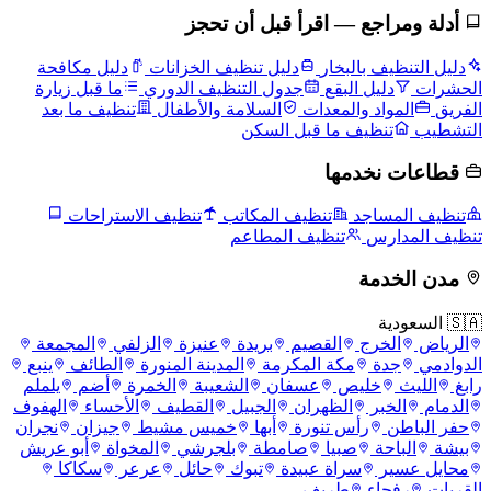
أدلة ومراجع — اقرأ قبل أن تحجز
دليل التنظيف بالبخار
دليل تنظيف الخزانات
دليل مكافحة
الحشرات
دليل البقع
جدول التنظيف الدوري
ما قبل زيارة
الفريق
المواد والمعدات
السلامة والأطفال
تنظيف ما بعد
التشطيب
تنظيف ما قبل السكن
قطاعات نخدمها
تنظيف المساجد
تنظيف المكاتب
تنظيف الاستراحات
تنظيف المدارس
تنظيف المطاعم
مدن الخدمة
🇸🇦 السعودية
الرياض
الخرج
القصيم
بريدة
عنيزة
الزلفي
المجمعة
الدوادمي
جدة
مكة المكرمة
المدينة المنورة
الطائف
ينبع
رابغ
الليث
خليص
عسفان
الشعيبة
الخمرة
أضم
يلملم
الدمام
الخبر
الظهران
الجبيل
القطيف
الأحساء
الهفوف
حفر الباطن
رأس تنورة
أبها
خميس مشيط
جيزان
نجران
بيشة
الباحة
صبيا
صامطة
بلجرشي
المخواة
أبو عريش
محايل عسير
سراة عبيدة
تبوك
حائل
عرعر
سكاكا
القريات
رفحاء
طريف