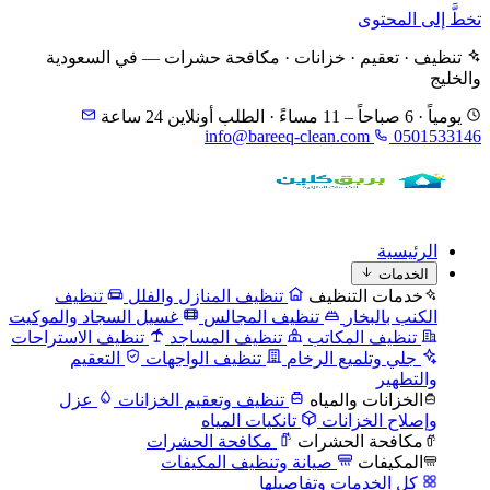
تخطَّ إلى المحتوى
تنظيف · تعقيم · خزانات · مكافحة حشرات — في السعودية
والخليج
يومياً · 6 صباحاً – 11 مساءً · الطلب أونلاين 24 ساعة
info@bareeq-clean.com
0501533146
الرئيسية
الخدمات
خدمات التنظيف
تنظيف المنازل والفلل
تنظيف
الكنب بالبخار
تنظيف المجالس
غسيل السجاد والموكيت
تنظيف المكاتب
تنظيف المساجد
تنظيف الاستراحات
جلي وتلميع الرخام
تنظيف الواجهات
التعقيم
والتطهير
الخزانات والمياه
تنظيف وتعقيم الخزانات
عزل
وإصلاح الخزانات
تانكيات المياه
مكافحة الحشرات
مكافحة الحشرات
المكيفات
صيانة وتنظيف المكيفات
كل الخدمات وتفاصيلها