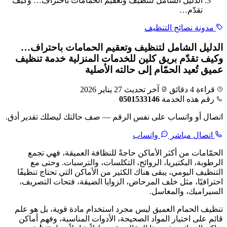
الدليل الشامل لتنظيف وتعقيم الحمامات باحتراف… وكيف
تقدّم…
مدونة نصائح التنظيف
الدليل الشامل لتنظيف وتعقيم الحمامات باحتراف…
وكيف تقدّم بريق كلين للخدمات المنزلية خدمة تنظيف
عميق تُعيد الحمّام إلى حالته الأصلية
قراءة 4 دقائق
آخر تحديث 27 يناير 2026
رقم هذه الخدمة
0501533146
اتصال أو واتساب على نفس الرقم — صف حالتك ليصلك تقدير أدق.
اتصال مباشر
واتساب
الحمّامات من أكثر الأماكن حاجةً للنظافة العميقة، فهي تجمع
الرطوبة، البكتيريا، الروائح، التكلسات، والترسبات. وحتى مع
التنظيف اليومي، يبقى هناك الكثير من الأماكن التي تحتاج تنظيفًا
احترافيًا، مثل خلف المرحاض، الزوايا الضيقة، فتحات التصريف،
السيراميك، والمغاسل.
تنظيف الحمام العميق ليس مجرد استخدام مادة قوية، بل هو علم
قائم على اختيار المواد الصحيحة، الأدوات المناسبة، وفهم أماكن